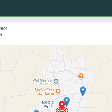
3001
ร่