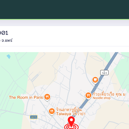
001
ง จ.แพร่